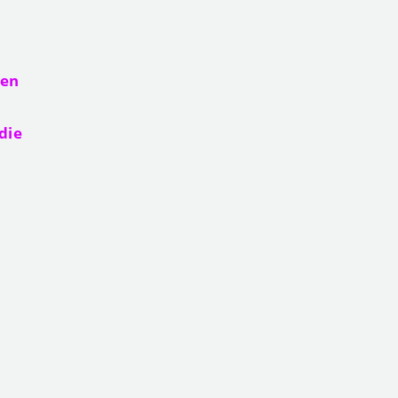
hen
die